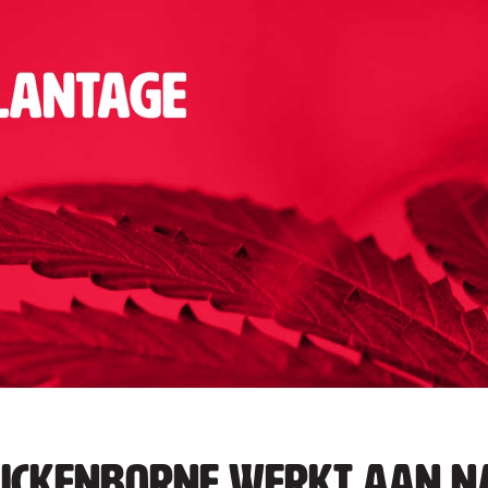
uickenborne werkt aan n